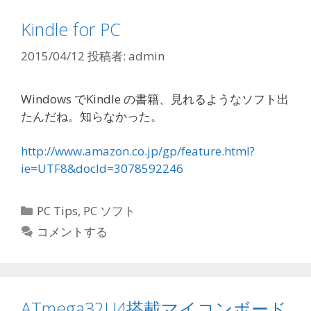
Kindle for PC
2015/04/12
投稿者:
admin
Windows でKindle の書籍、見れるようなソフト出
たんだね。知らなかった。
http://www.amazon.co.jp/gp/feature.html?
ie=UTF8&docId=3078592246
カ
PC Tips
,
PC ソフト
テ
コメントする
ゴ
リ
ー
ATmega32U4搭載マイコンボード