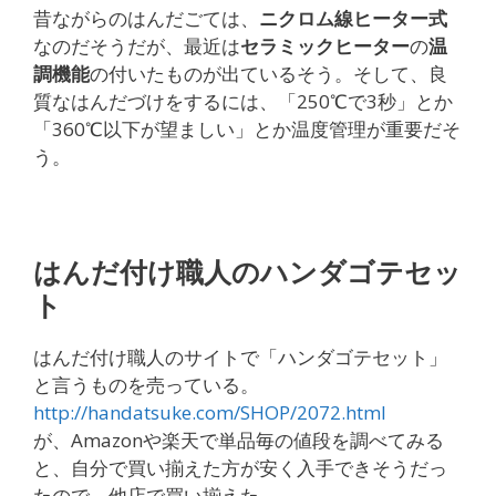
昔ながらのはんだごては、
ニクロム線ヒーター式
なのだそうだが、最近は
セラミックヒーター
の
温
調機能
の付いたものが出ているそう。そして、良
質なはんだづけをするには、「250℃で3秒」とか
「360℃以下が望ましい」とか温度管理が重要だそ
う。
はんだ付け職人のハンダゴテセッ
ト
はんだ付け職人のサイトで「ハンダゴテセット」
と言うものを売っている。
http://handatsuke.com/SHOP/2072.html
が、Amazonや楽天で単品毎の値段を調べてみる
と、自分で買い揃えた方が安く入手できそうだっ
たので、他店で買い揃えた。