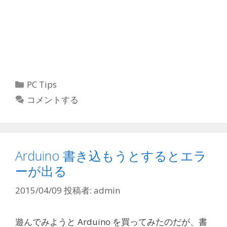
カ
PC Tips
テ
コメントする
ゴ
リ
ー
Arduino 書き込もうとするとエラ
ーが出る
2015/04/09
投稿者:
admin
遊んでみようと Arduino を買ってみたのだが、書