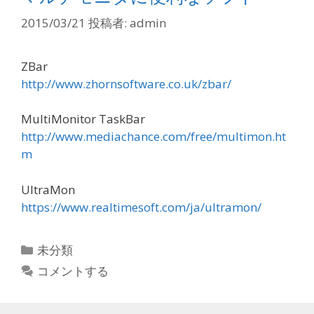
2015/03/21
投稿者:
admin
ZBar
http://www.zhornsoftware.co.uk/zbar/
MultiMonitor TaskBar
http://www.mediachance.com/free/multimon.ht
m
UltraMon
https://www.realtimesoft.com/ja/ultramon/
カ
未分類
テ
コメントする
ゴ
リ