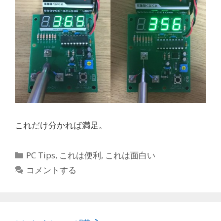
これだけ分かれば満足。
カ
PC Tips
,
これは便利
,
これは面白い
テ
コメントする
ゴ
リ
ー