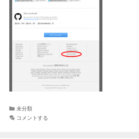
カ
未分類
テ
コメントする
ゴ
リ
ー