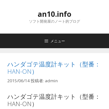
コ
ン
an10.info
テ
ン
ソフト開発屋のノート的ブログ
ツ
へ
ス
メニュー
キ
ッ
プ
ハンダゴテ温度計キット（型番：
HAN-ON）
2015/06/14
投稿者:
admin
ハンダゴテ温度計キット（型番：
HAN-ON）