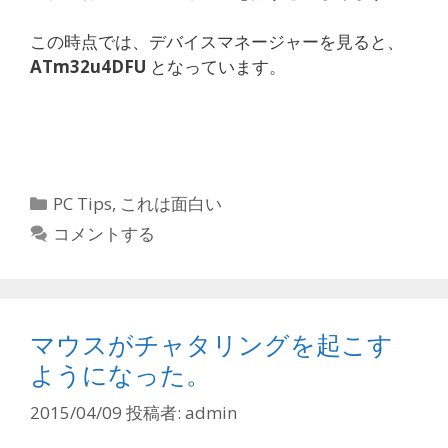
この時点では、デバイスマネージャーを見ると、
ATm32u4DFU
となっています。
カ
PC Tips
,
これは面白い
テ
コメントする
ゴ
リ
ー
マウスがチャタリングを起こす
ようになった。
2015/04/09
投稿者:
admin