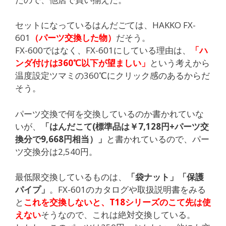
セットになっているはんだごては、HAKKO FX-
601
（パーツ交換した物）
だそう。
FX-600ではなく、FX-601にしている理由は、
「ハ
ンダ付けは360℃以下が望ましい」
という考えから
温度設定ツマミの360℃にクリック感のあるからだ
そう。
パーツ交換で何を交換しているのか書かれていな
いが、
「はんだこて(標準品は￥7,128円+パーツ交
換分で9,668円相当）」
と書かれているので、パー
ツ交換分は2,540円。
最低限交換しているものは、
「袋ナット」「保護
パイプ」
。FX-601のカタログや取扱説明書をみる
と
これを交換しないと、T18シリーズのこて先は使
えない
そうなので、これは絶対交換している。