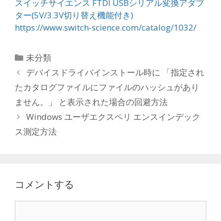
スイッチサイエンス FTDI USBシリアル変換アダプ
ター(5V/3.3V切り替え機能付き)
https://www.switch-science.com/catalog/1032/
カ
未分類
テ
投
デバイスドライバインストール時に 「指定され
ゴ
稿
たカタログファイルにファイルのハッシュがあり
リ
ナ
ません。」 と表示された場合の回避方法
ー
ビ
Windows ユーザエクスペリ エンスインデック
ゲ
ス測定方法
ー
シ
ョ
ン
コメントする
C
o