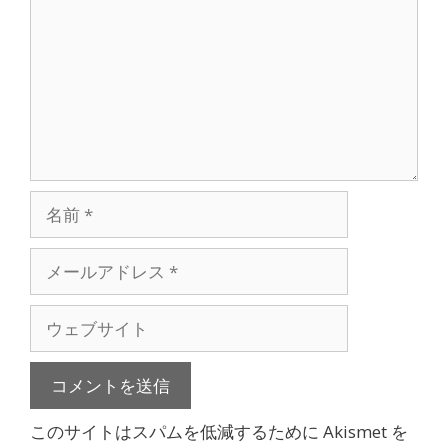
m
m
e
n
t
名
前
メ
ー
ル
ウ
ア
ェ
ド
ブ
レ
サ
ス
イ
このサイトはスパムを低減するために Akismet を
ト