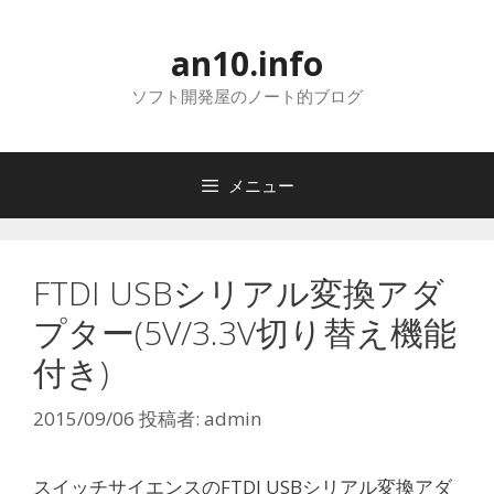
コ
ン
an10.info
テ
ン
ソフト開発屋のノート的ブログ
ツ
へ
ス
メニュー
キ
ッ
プ
FTDI USBシリアル変換アダ
プター(5V/3.3V切り替え機能
付き)
2015/09/06
投稿者:
admin
スイッチサイエンスのFTDI USBシリアル変換アダ