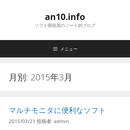
コ
ン
an10.info
テ
ン
ソフト開発屋のノート的ブログ
ツ
へ
ス
メニュー
キ
ッ
プ
月別: 2015年3月
マルチモニタに便利なソフト
2015/03/21
投稿者:
admin