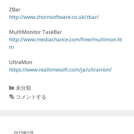
ZBar
http://www.zhornsoftware.co.uk/zbar/
MultiMonitor TaskBar
http://www.mediachance.com/free/multimon.ht
m
UltraMon
https://www.realtimesoft.com/ja/ultramon/
カ
未分類
テ
コメントする
ゴ
リ
ー
2015年3月