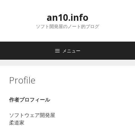
コ
ン
an10.info
テ
ン
ソフト開発屋のノート的ブログ
ツ
へ
ス
メニュー
キ
ッ
プ
Profile
作者プロフィール
ソフトウェア開発屋
柔道家