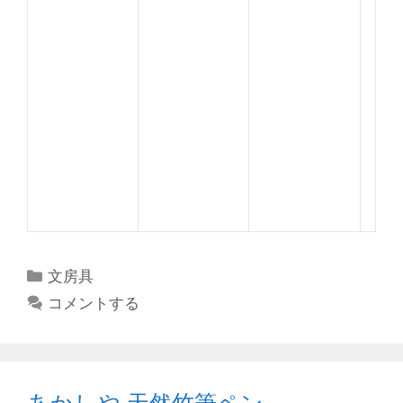
カ
文房具
テ
コメントする
ゴ
リ
ー
あかしや 天然竹筆ペン