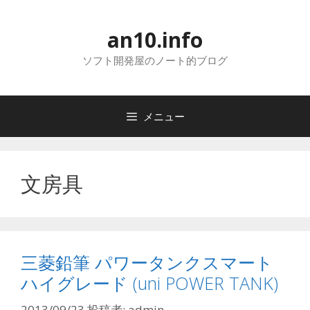
コ
ン
an10.info
テ
ン
ソフト開発屋のノート的ブログ
ツ
へ
ス
メニュー
キ
ッ
プ
文房具
三菱鉛筆 パワータンクスマート
ハイグレード (uni POWER TANK)
2013/09/23
投稿者:
admin