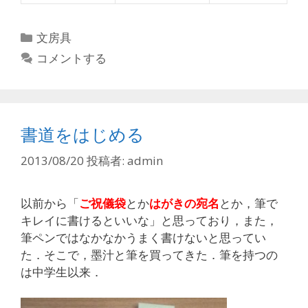
カ
文房具
テ
コメントする
ゴ
リ
ー
書道をはじめる
2013/08/20
投稿者:
admin
以前から「
ご祝儀袋
とか
はがきの宛名
とか，筆で
キレイに書けるといいな」と思っており，また，
筆ペンではなかなかうまく書けないと思ってい
た．そこで，墨汁と筆を買ってきた．筆を持つの
は中学生以来．