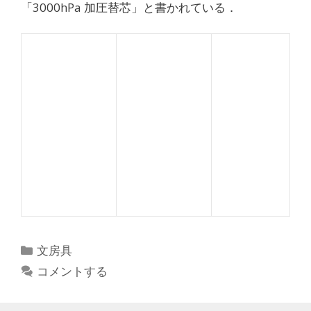
「3000hPa 加圧替芯」と書かれている．
カ
文房具
テ
コメントする
ゴ
リ