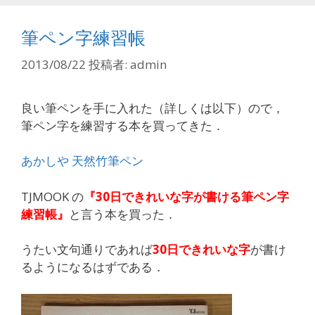
ー
筆ペン字練習帳
2013/08/22
投稿者:
admin
良い筆ペンを手に入れた（詳しくは以下）ので，
筆ペン字を練習する本を買ってきた．
あかしや 天然竹筆ペン
TJMOOK の
『30日できれいな字が書ける筆ペン字
練習帳』
と言う本を買った．
うたい文句通りであれば
30日できれいな字
が書け
るようになるはずである．