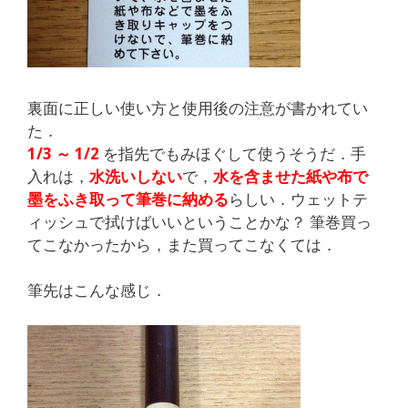
裏面に正しい使い方と使用後の注意が書かれてい
た．
1/3 ～ 1/2
を指先でもみほぐして使うそうだ．手
入れは，
水洗いしない
で，
水を含ませた紙や布で
墨をふき取って筆巻に納める
らしい．ウェットテ
ィッシュで拭けばいいということかな？ 筆巻買っ
てこなかったから，また買ってこなくては．
筆先はこんな感じ．