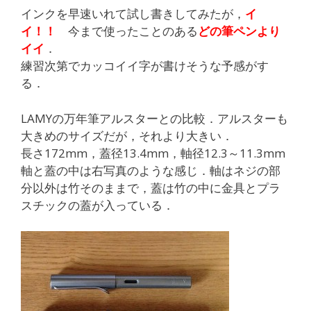
インクを早速いれて試し書きしてみたが，
イ
イ！！
今まで使ったことのある
どの筆ペンより
イイ
．
練習次第でカッコイイ字が書けそうな予感がす
る．
LAMYの万年筆アルスターとの比較．アルスターも
大きめのサイズだが，それより大きい．
長さ172mm，蓋径13.4mm，軸径12.3～11.3mm
軸と蓋の中は右写真のような感じ．軸はネジの部
分以外は竹そのままで，蓋は竹の中に金具とプラ
スチックの蓋が入っている．