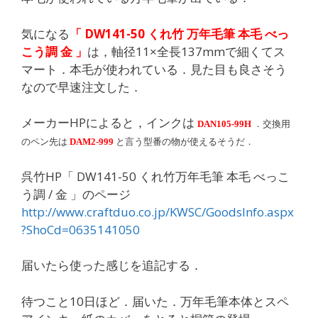
気になる
「 DW141-50 くれ竹 万年毛筆 本毛 べっ
こう調 金 」
は，軸径11×全長137mmで細くてス
マート．本毛が使われている．見た目も良さそう
なので早速注文した．
メーカーHPによると，インクは
DAN105-99H
．交換用
のペン先は
DAM2-999
と言う型番の物が使えるそうだ．
呉竹HP「 DW141-50 くれ竹万年毛筆 本毛 べっこ
う調 / 金 」のページ
http://www.craftduo.co.jp/KWSC/GoodsInfo.aspx
?ShoCd=0635141050
届いたら使った感じを追記する．
待つこと10日ほど．届いた．万年毛筆本体とスペ