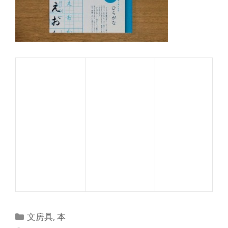
カ
文房具
,
本