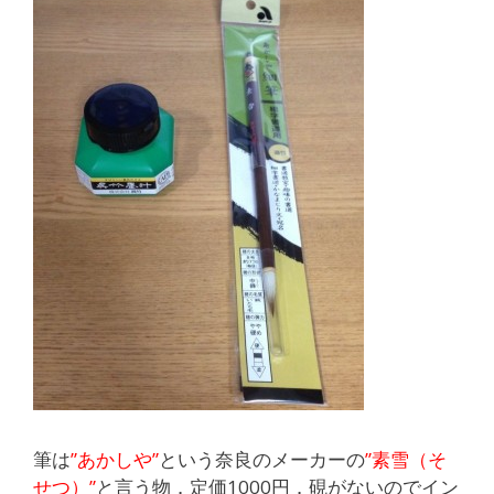
筆は
”あかしや”
という奈良のメーカーの
”素雪（そ
せつ）”
と言う物．定価1000円．硯がないのでイン