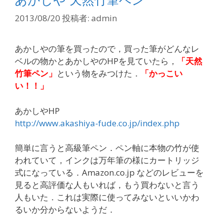
2013/08/20
投稿者:
admin
あかしやの筆を買ったので，買った筆がどんなレ
ベルの物かとあかしやのHPを見ていたら，
「天然
竹筆ペン」
という物をみつけた．
「かっこい
い！！」
あかしやHP
http://www.akashiya-fude.co.jp/index.php
簡単に言うと高級筆ペン．ペン軸に本物の竹が使
われていて，インクは万年筆の様にカートリッジ
式になっている．Amazon.co.jp などのレビューを
見ると高評価な人もいれば，もう買わないと言う
人もいた．これは実際に使ってみないといいかわ
るいか分からないようだ．