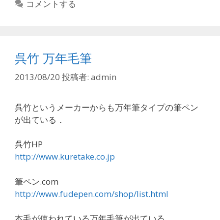
テ
コメントする
ゴ
リ
ー
呉竹 万年毛筆
2013/08/20
投稿者:
admin
呉竹というメーカーからも万年筆タイプの筆ペン
が出ている．
呉竹HP
http://www.kuretake.co.jp
筆ペン.com
http://www.fudepen.com/shop/list.html
本毛が使われている万年毛筆が出ている．