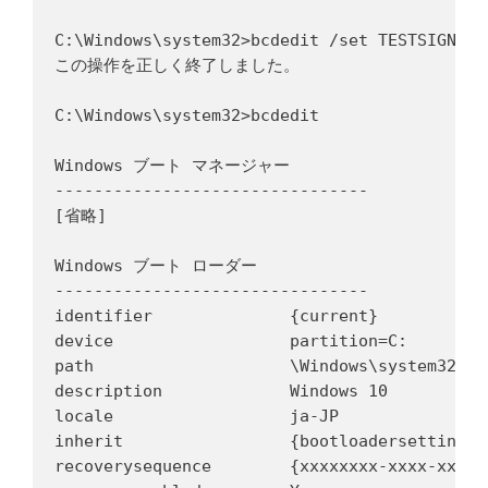
C:\Windows\system32>bcdedit /set TESTSIGNING 
この操作を正しく終了しました。

C:\Windows\system32>bcdedit

Windows ブート マネージャー

--------------------------------

[省略]

Windows ブート ローダー

--------------------------------

identifier              {current}

device                  partition=C:

path                    \Windows\system32\win
description             Windows 10

locale                  ja-JP

inherit                 {bootloadersettings}

recoverysequence        {xxxxxxxx-xxxx-xxxx-