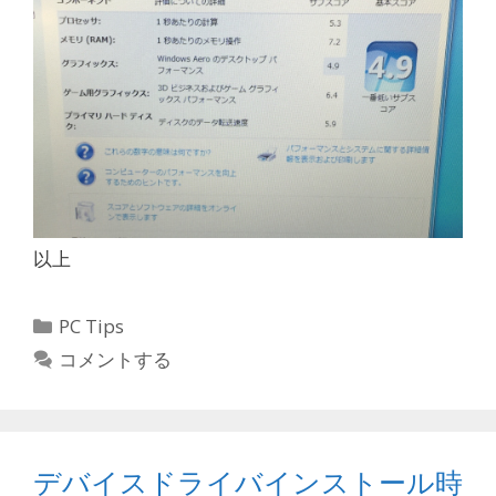
以上
カ
PC Tips
テ
コメントする
ゴ
リ
ー
デバイスドライバインストール時