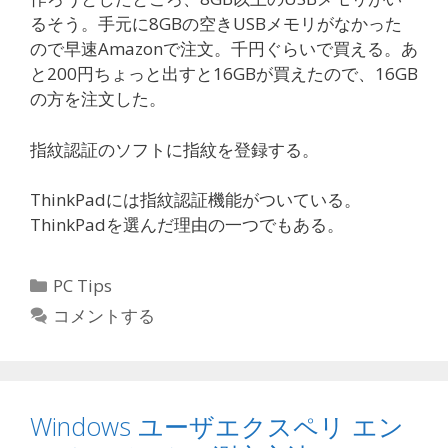
るそう。手元に8GBの空きUSBメモリがなかった
ので早速Amazonで注文。千円ぐらいで買える。あ
と200円ちょっと出すと16GBが買えたので、16GB
の方を注文した。
指紋認証のソフトに指紋を登録する。
ThinkPadには指紋認証機能がついている。
ThinkPadを選んだ理由の一つでもある。
カ
PC Tips
テ
コメントする
ゴ
リ
ー
Windows ユーザエクスペリ エン