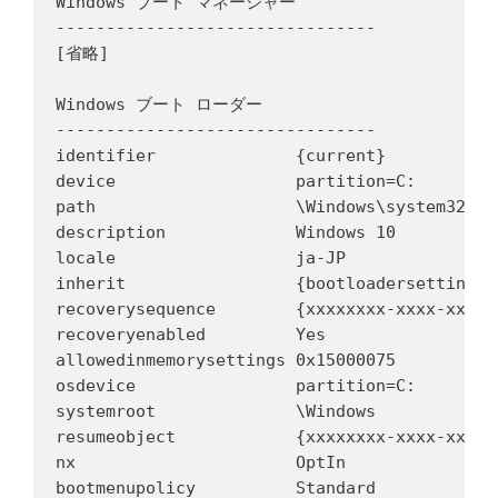
Windows ブート マネージャー

--------------------------------

[省略]

Windows ブート ローダー

--------------------------------

identifier              {current}

device                  partition=C:

path                    \Windows\system32\win
description             Windows 10

locale                  ja-JP

inherit                 {bootloadersettings}

recoverysequence        {xxxxxxxx-xxxx-xxxx-
recoveryenabled         Yes

allowedinmemorysettings 0x15000075

osdevice                partition=C:

systemroot              \Windows

resumeobject            {xxxxxxxx-xxxx-xxxx-
nx                      OptIn

bootmenupolicy          Standard
