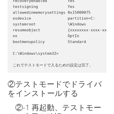
recoveryenabled         Yes

testsigning             Yes

allowedinmemorysettings 0x15000075

osdevice                partition=C:

systemroot              \Windows

resumeobject            {xxxxxxxx-xxxx-xxxx-
nx                      OptIn

bootmenupolicy          Standard

C:\Windows\system32>

②テストモードでドライバ
をインストールする
②-1 再起動、テストモー