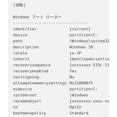
[省略]

Windows ブート ローダー

--------------------------------

identifier              {current}

device                  partition=C:

path                    \Windows\system32\win
description             Windows 10

locale                  ja-JP

inherit                 {bootloadersettings}

recoverysequence        {xxxxxxxx-519c-11e5-
recoveryenabled         Yes

testsigning             No

allowedinmemorysettings 0x15000075

osdevice                partition=C:

systemroot              \Windows

resumeobject            {xxxxxxxx-xxxx-xxxx-
nx                      OptIn

bootmenupolicy          Standard
