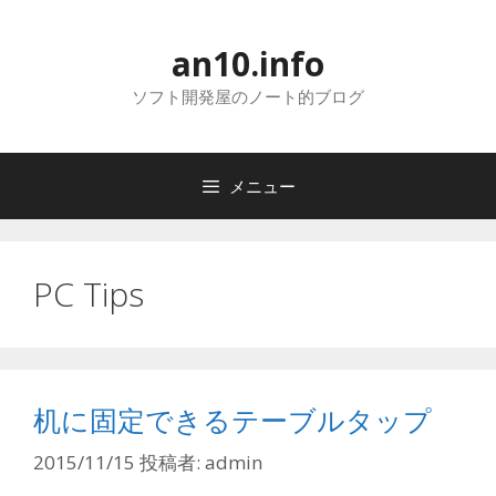
コ
ン
an10.info
テ
ン
ソフト開発屋のノート的ブログ
ツ
へ
ス
メニュー
キ
ッ
プ
PC Tips
机に固定できるテーブルタップ
2015/11/15
投稿者:
admin