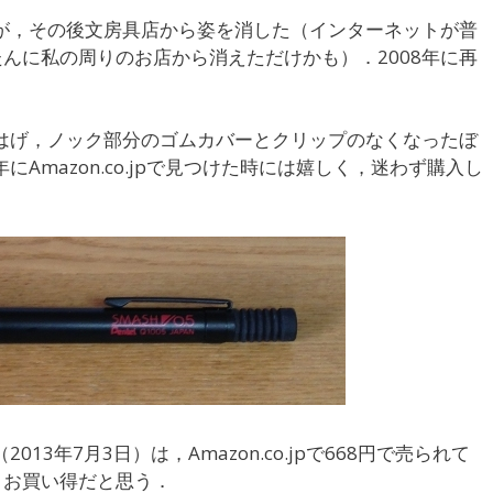
たが，その後文房具店から姿を消した（インターネットが普
んに私の周りのお店から消えただけかも）．2008年に再
ははげ，ノック部分のゴムカバーとクリップのなくなったぼ
にAmazon.co.jpで見つけた時には嬉しく，迷わず購入し
13年7月3日）は，Amazon.co.jpで668円で売られて
，お買い得だと思う．