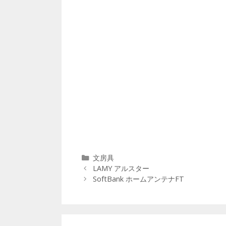
カ
文房具
投
テ
LAMY アルスター
稿
ゴ
SoftBank ホームアンテナFT
ナ
リ
ビ
ー
ゲ
ー