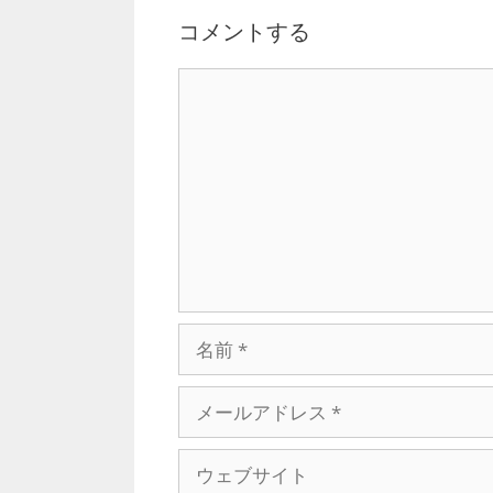
シ
コメントする
ョ
ン
C
o
m
m
e
n
t
名
前
メ
ー
ル
ウ
ア
ェ