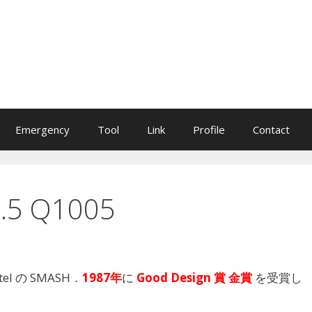
Emergency
Tool
Link
Profile
Contact
0.5 Q1005
 の SMASH．
1987年
に
Good Design 賞 金賞
を受賞し