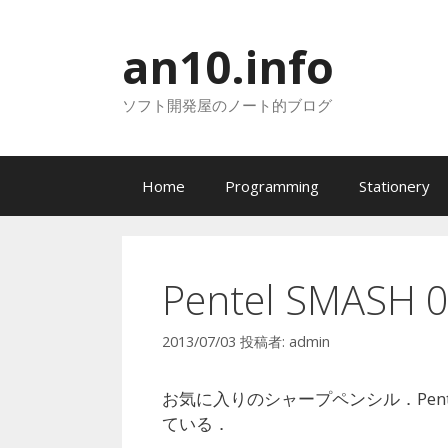
コ
ン
an10.info
テ
ン
ソフト開発屋のノート的ブログ
ツ
へ
ス
キ
Home
Programming
Stationery
ッ
プ
Pentel SMASH 
2013/07/03
投稿者:
admin
お気に入りのシャープペンシル．Pentel
ている．