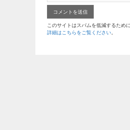
ド
ブ
レ
サ
ス
イ
このサイトはスパムを低減するために A
ト
詳細はこちらをご覧ください
。