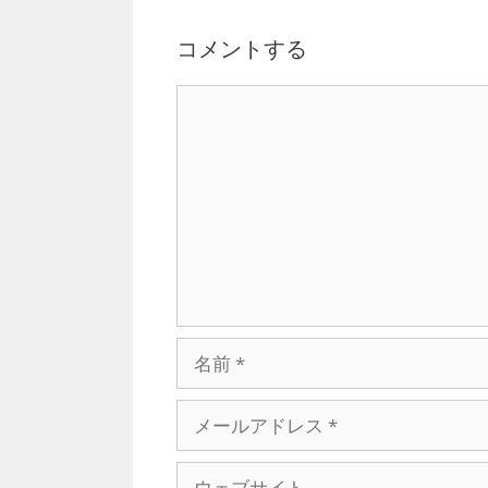
ー
シ
コメントする
ョ
ン
C
o
m
m
e
n
t
名
前
メ
ー
ル
ウ