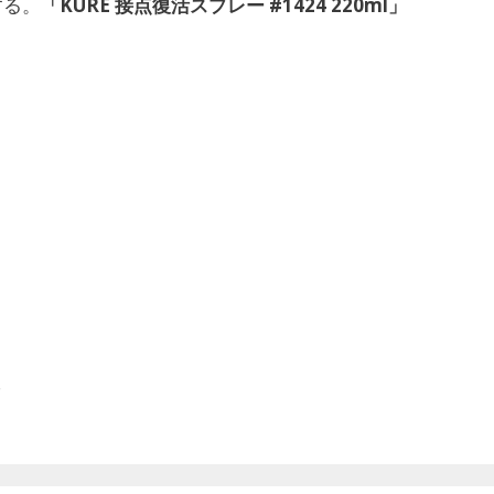
する。
「KURE 接点復活スプレー #1424 220ml」
る