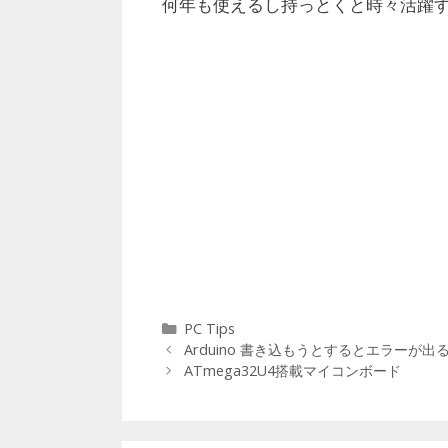
何年も使えるし持っとくと時々活躍
カ
PC Tips
投
テ
Arduino 書き込もうとするとエラーが出
稿
ゴ
ATmega32U4搭載マイコンボード
ナ
リ
ビ
ー
ゲ