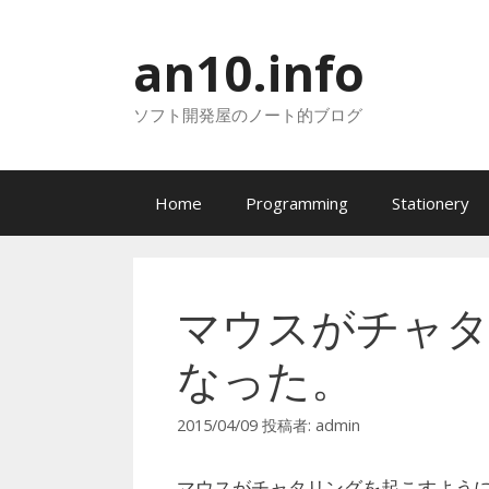
コ
ン
an10.info
テ
ン
ソフト開発屋のノート的ブログ
ツ
へ
ス
キ
Home
Programming
Stationery
ッ
プ
マウスがチャ
なった。
2015/04/09
投稿者:
admin
マウスがチャタリングを起こすよう