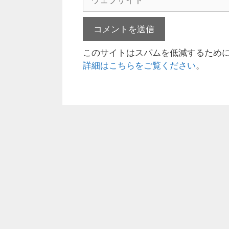
ア
ェ
ド
ブ
レ
サ
ス
イ
このサイトはスパムを低減するために A
ト
詳細はこちらをご覧ください
。