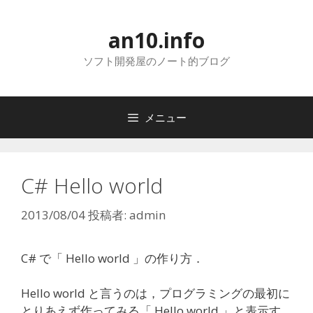
コ
ン
an10.info
テ
ン
ソフト開発屋のノート的ブログ
ツ
へ
ス
メニュー
キ
ッ
プ
C# Hello world
2013/08/04
投稿者:
admin
C# で「 Hello world 」の作り方．
Hello world と言うのは，プログラミングの最初に
とりあえず作ってみる「 Hello world 」と表示す