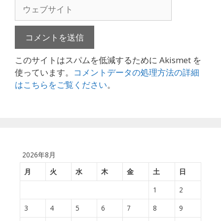
ル
ウ
ア
ェ
ド
ブ
レ
サ
ス
イ
このサイトはスパムを低減するために Akismet を
ト
使っています。
コメントデータの処理方法の詳細
はこちらをご覧ください
。
2026年8月
月
火
水
木
金
土
日
1
2
3
4
5
6
7
8
9