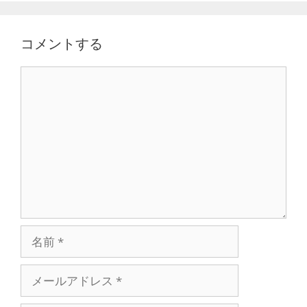
ゲ
ー
コメントする
シ
ョ
C
ン
o
m
m
e
n
t
名
前
メ
ー