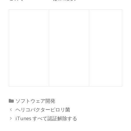
カ
ソフトウェア開発
テ
投
ヘリコバクターピロリ菌
ゴ
稿
iTunes すべて認証解除する
リ
ナ
ー
ビ